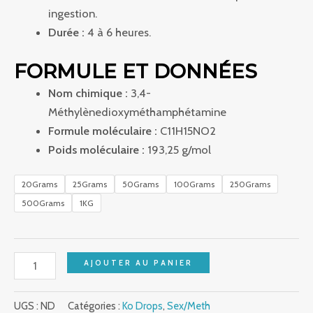
ingestion.
Durée :
4 à 6 heures.
FORMULE ET DONNÉES
Nom chimique :
3,4-
Méthylènedioxyméthamphétamine
Formule moléculaire :
C11H15NO2
Poids moléculaire :
193,25 g/mol
20Grams
25Grams
50Grams
100Grams
250Grams
500Grams
1KG
AJOUTER AU PANIER
UGS :
ND
Catégories :
Ko Drops
,
Sex/Meth