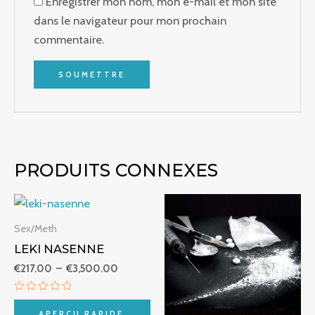
Enregistrer mon nom, mon e-mail et mon site
dans le navigateur pour mon prochain
commentaire.
PRODUITS CONNEXES
Plage
Plage
de
de
prix :
prix :
Sex/Meth
€217.00
€250.
LEKI NASENNE
à
à
€3,500.00
€25,0
€
217.00
–
€
3,500.00
Note
0
APERÇU RAPIDE