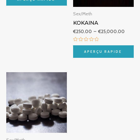
sur
5
Sex/Meth
KOKAINA
€
250.00
–
€
25,000.00
Note
0
APERÇU RAPIDE
sur
5
Plage
de
prix :
€250.00
à
€1,850.00
Sex/Meth