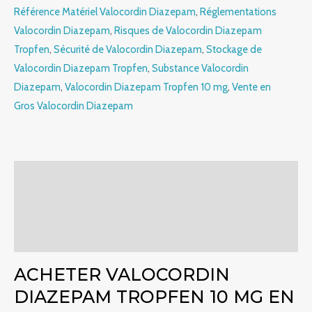
Référence Matériel Valocordin Diazepam
,
Réglementations
Valocordin Diazepam
,
Risques de Valocordin Diazepam
Tropfen
,
Sécurité de Valocordin Diazepam
,
Stockage de
Valocordin Diazepam Tropfen
,
Substance Valocordin
Diazepam
,
Valocordin Diazepam Tropfen 10 mg
,
Vente en
Gros Valocordin Diazepam
Descriptif
Informations complémentaires
Commentaires (0)
ACHETER VALOCORDIN
DIAZEPAM TROPFEN 10 MG EN