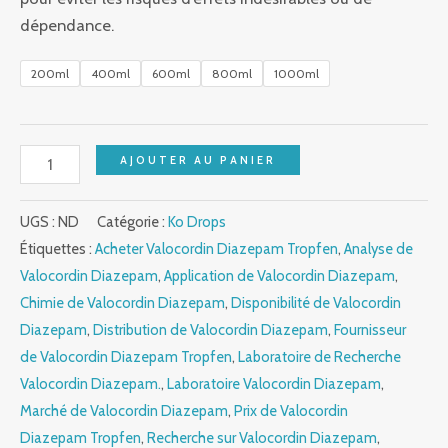
dépendance.
200ml
400ml
600ml
800ml
1000ml
AJOUTER AU PANIER
UGS :
ND
Catégorie :
Ko Drops
Étiquettes :
Acheter Valocordin Diazepam Tropfen
,
Analyse de
Valocordin Diazepam
,
Application de Valocordin Diazepam
,
Chimie de Valocordin Diazepam
,
Disponibilité de Valocordin
Diazepam
,
Distribution de Valocordin Diazepam
,
Fournisseur
de Valocordin Diazepam Tropfen
,
Laboratoire de Recherche
Valocordin Diazepam.
,
Laboratoire Valocordin Diazepam
,
Marché de Valocordin Diazepam
,
Prix de Valocordin
Diazepam Tropfen
,
Recherche sur Valocordin Diazepam
,