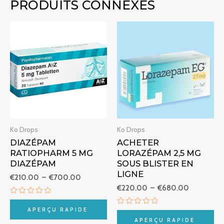
PRODUITS CONNEXES
Plage
Plage
de
de
prix :
prix :
€210.00
€220.00
à
à
€700.00
€680.00
Ko Drops
Ko Drops
DIAZÉPAM
ACHETER
RATIOPHARM 5 MG
LORAZÉPAM 2,5 MG
DIAZÉPAM
SOUS BLISTER EN
LIGNE
€
210.00
–
€
700.00
€
220.00
–
€
680.00
Note
0
APERÇU RAPIDE
Note
sur
0
APERÇU RAPIDE
5