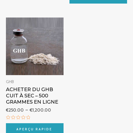
sur
5
Plage
de
prix :
€250.00
à
€1,200.00
GHB
ACHETER DU GHB
CUIT À SEC – 500
GRAMMES EN LIGNE
€
250.00
–
€
1,200.00
Note
0
APERÇU RAPIDE
sur