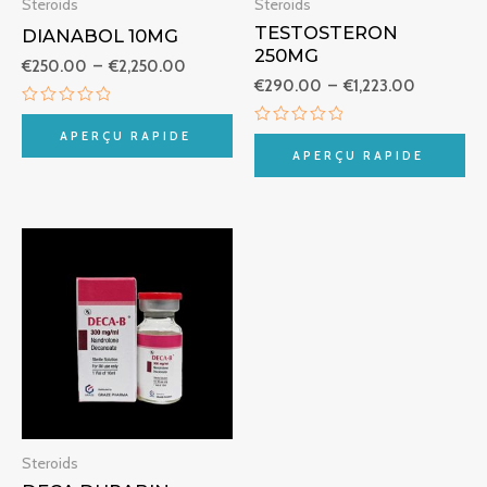
Steroids
Steroids
TESTOSTERON
DIANABOL 10MG
250MG
€
250.00
–
€
2,250.00
€
290.00
–
€
1,223.00
Note
0
Note
APERÇU RAPIDE
sur
0
APERÇU RAPIDE
5
sur
5
Plage
de
prix :
€270.00
à
€500.00
Steroids