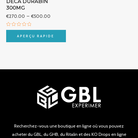
DECA DURABIN
300MG
€
270.00
–
€
500.00
Note
0
APERÇU RAPIDE
sur
5
Recherchez-vous une boutique en ligne où vous pouvez
acheter du GBL, du GHB, du Ritalin et des KO Drops en ligne