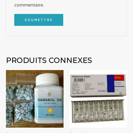
commentaire.
PRODUITS CONNEXES
Plage
Plage
de
de
prix :
prix :
€250.00
€290.00
à
à
€2,250.00
€1,223.00