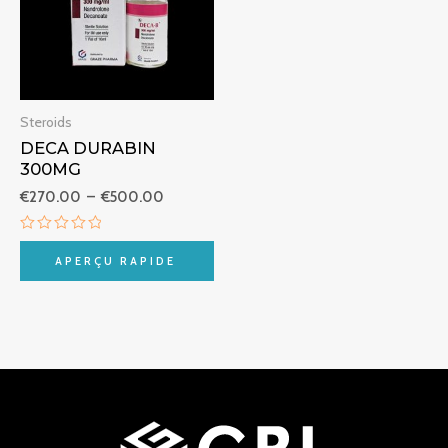
€500.00
Steroids
DECA DURABIN
300MG
€
270.00
–
€
500.00
Note
0
APERÇU RAPIDE
sur
5