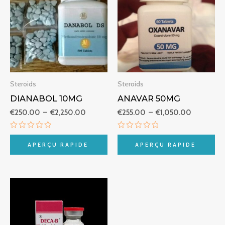
€250.00
€255.00
à
à
€2,250.00
€1,050.0
Steroids
Steroids
DIANABOL 10MG
ANAVAR 50MG
€
250.00
–
€
2,250.00
€
255.00
–
€
1,050.00
Note
Note
0
0
APERÇU RAPIDE
APERÇU RAPIDE
sur
sur
5
5
Plage
de
prix :
€270.00
à