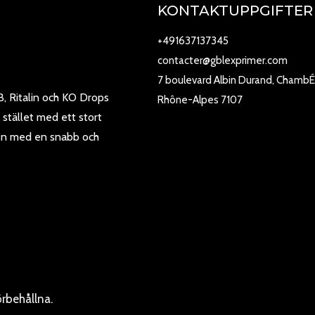
KONTAKTUPPGIFTER
+491637137345
contacter@gblexprimer.com
7 boulevard Albin Durand, ChambÉ
B, Ritalin och KO Drops
Rhône-Alpes 7107
 stället med ett stort
den med en snabb och
örbehållna.