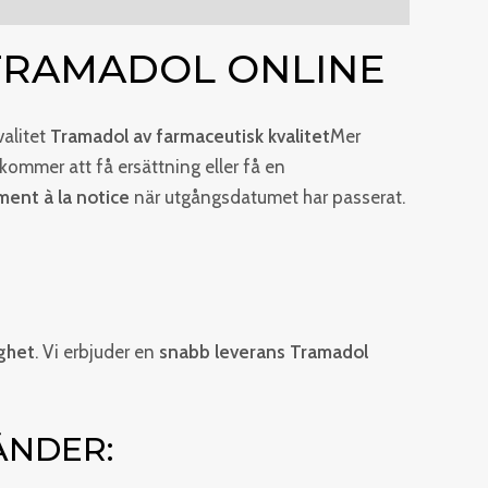
TRAMADOL ONLINE
valitet
Tramadol av farmaceutisk kvalitet
Mer
ommer att få ersättning eller få en
ent à la notice
när utgångsdatumet har passerat.
ighet
. Vi erbjuder en
snabb leverans Tramadol
ÄNDER: