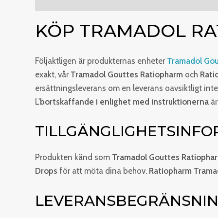
Beskrivning
Ytterligare information
Recensio
KÖP TRAMADOL RA
Följaktligen är produkternas enheter
Tramadol Gou
exakt, vår
Tramadol Gouttes Ratiopharm
och
Rati
ersättningsleverans om en leverans oavsiktligt int
L'
bortskaffande i enlighet med instruktionerna
är
TILLGÄNGLIGHETSINFO
Produkten känd som
Tramadol Gouttes Ratiopha
Drops
för att möta dina behov.
Ratiopharm Tramad
LEVERANSBEGRÄNSNING