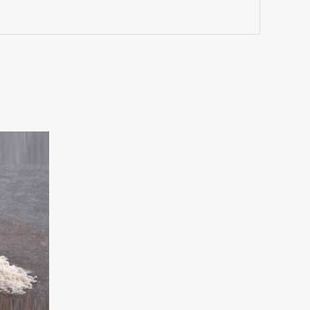
ll:
0