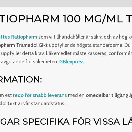
ner (0)
TIOPHARM 100 MG/ML 
ttes Ratiopharm
som vi tillhandahåller är säkra och av hög k
opharm Tramadol Gikt
uppfyller de högsta standarderna. Du k
e uppfyller detta krav. Läkemedlet måste kasseras.
conformém
 avgörande för säkerheten.
GBlexpress
RMATION:
rm
est
redo för snabb leverans
med en
omedelbar tillgängl
ol Gikt
är vår standardstatus.
AR SPECIFIKA FÖR VISSA L