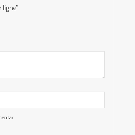
 ligne”
mentar.