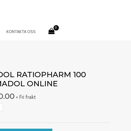
KONTAKTA OSS
Prisintervall:
€249.00
OL RATIOPHARM 100
till
MADOL ONLINE
€550.00
0.00
+ Fri frakt