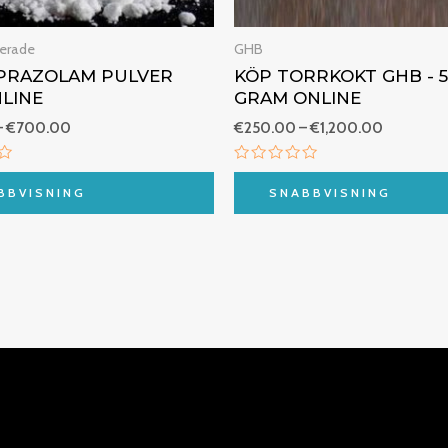
erade
GHB
PRAZOLAM PULVER
KÖP TORRKOKT GHB - 
NLINE
GRAM ONLINE
–
€
700.00
€
250.00
–
€
1,200.00
tt
Betygsatt
0
BBVISNING
SNABBVISNING
av
5