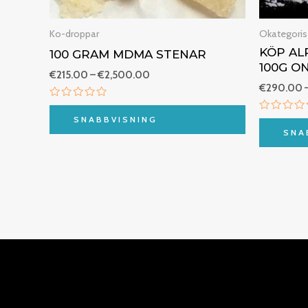
Ko-droppar
Okategoris
KÖP AL
100 GRAM MDMA STENAR
100G O
€
215.00
–
€
2,500.00
€
290.00
Betygsatt
0
Betygsa
SNABBVISNING
av
0
SNA
5
av
5