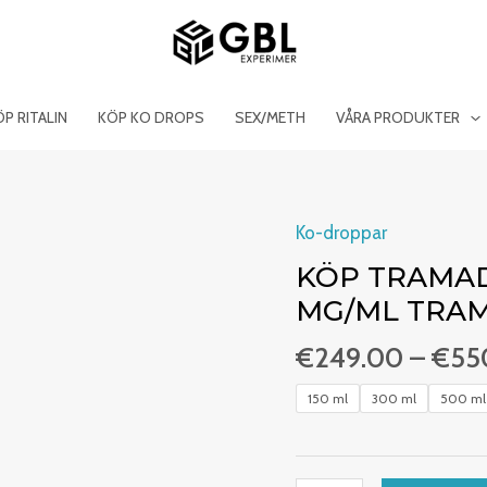
ÖP RITALIN
KÖP KO DROPS
SEX/METH
VÅRA PRODUKTER
Ko-droppar
Acheter
Tramadol
KÖP TRAMAD
Ratiopharm
MG/ML TRA
100
€
249.00
–
€
55
mg/ml
Tramadol
150 ml
300 ml
500 ml
en
ligne
mängd